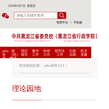
2026年8月7日 星期五
智慧平台
|
手机版
anbo
校
现任
教学
科研
研究生
行政
机关
登
（院）
领导
工作
工作
工作
后勤
党建
录
概况
入
口
您当前的位置：
anbo登录入口
>
理论园地