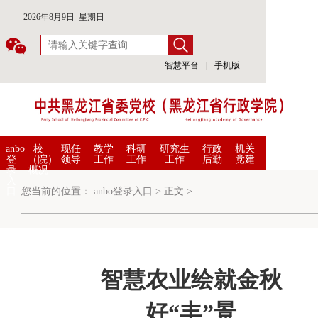
2026年8月9日 星期日
智慧平台
|
手机版
anbo
校
现任
教学
科研
研究生
行政
机关
登
（院）
领导
工作
工作
工作
后勤
党建
录
概况
入
口
您当前的位置：
anbo登录入口
>
正文
>
智慧农业绘就金秋
好“丰”景