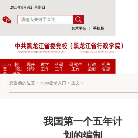
2026年8月9日 星期日
智慧平台
|
手机版
anbo
校
现任
教学
科研
研究生
行政
机关
登
（院）
领导
工作
工作
工作
后勤
党建
录
概况
入
口
您当前的位置：
anbo登录入口
>
正文
>
我国第一个五年计
划的编制