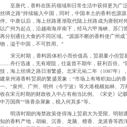
至唐代，香料在医药领域和日常生活中获得更为广泛使
丝绸之路”持续输入中国，同时，中国本土的香料也源
伴。中唐以后，海上丝路逐渐取代陆上丝路成为唐朝对
以广州为起点，沿越南海岸南下，经马六甲海峡、苏门
再分别通往大食的不同区域。“源源不断的香料使广州成
物，溢于中国，不可胜用。”
宋元时期，香料因体积小而价值高，贸易量小但贸易额
……舟行迅速，无有艰阻，往返曾不期年，获利百倍。”
技，海上丝绸之路日渐繁盛。北宋元祐二年（1087年）
建泉州港香料贸易的繁盛景象：“市场上有堆积如山的
一。”泉州、广州、明州（今宁波）等大港桅樯如林、万
收在宋元时期的财政收入中占有相当比例。《宋史》记载
中万国商”“珠香杂犀象，税入何其多”等。
明清时期的海禁政策使得海上贸易大为受限。明朝通过
知的香料产地，胡椒、沉香、龙脑、檀香、龙涎香等西