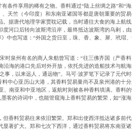
条件享用的稀有之物。香料通过“陆上丝绸之路”和“海
）、天竺（今印度）和东南亚诸国等都是唐朝重要的贸易
品。据唐代地理学家贾耽记载，当时通往大食的海上航线
印度河口后转向波斯湾沿岸，最终抵达波斯湾的乌剌，由
序》中也写道：“外国之货日至，珠、香、象、犀、玳瑁、
时泉州有名的商人朱舫曾写道：“往三佛齐国（产香料
南沿海的港口先后对外开放，依托先进的造船技术与航海
之事，以来远人，通远物”。马可·波罗笔下记录了元代时
香料中心亚历山大港，其香料贸易量尚不及泉州港的十分
亚、南亚和中亚地区，返航时则被各种香料填满。香料的
人墨客的诗词中，也能管窥海上香料贸易的繁荣，如“涨海
但香料贸易往来依旧繁荣。郑和出使西洋抵达诸多前代
代显著扩大。郑和七次下西洋，通过香料贸易将东南亚诸