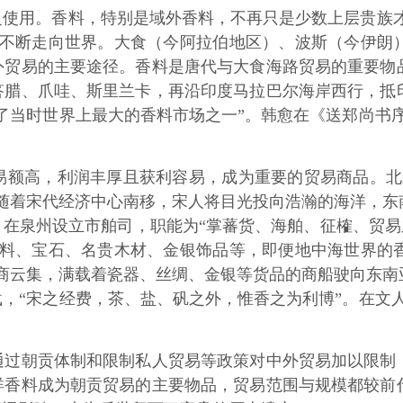
用。香料，特别是域外香料，不再只是少数上层贵族才有
源不断走向世界。大食（今阿拉伯地区）、波斯（今伊朗
外贸易的主要途径。香料是唐代与大食海路贸易的重要物
答腊、爪哇、斯里兰卡，再沿印度马拉巴尔海岸西行，抵
了当时世界上最大的香料市场之一”。韩愈在《送郑尚书
高，利润丰厚且获利容易，成为重要的贸易商品。北宋
随着宋代经济中心南移，宋人将目光投向浩瀚的海洋，东
，在泉州设立市舶司，职能为“掌蕃货、海舶、征榷、贸易
香料、宝石、名贵木材、金银饰品等，即便地中海世界的
商云集，满载着瓷器、丝绸、金银等货品的商船驶向东南
，“宋之经费，茶、盐、矾之外，惟香之为利博”。在文
朝贡体制和限制私人贸易等政策对中外贸易加以限制，
洋香料成为朝贡贸易的主要物品，贸易范围与规模都较前