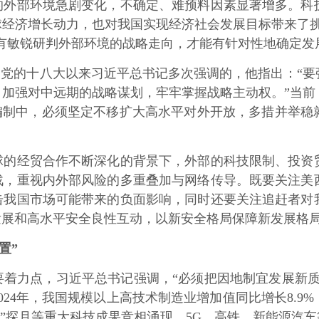
部环境急剧变化，不确定、难预料因素显著增多。科技
经济增长动力，也对我国实现经济社会发展目标带来了挑
有敏锐研判外部环境的战略走向，才能有针对性地确定发
党的十八大以来习近平总书记多次强调的，他指出：“要
加强对中远期的战略谋划，牢牢掌握战略主动权。”当前
编制中，必须坚定不移扩大高水平对外开放，多措并举稳
经贸合作不断深化的背景下，外部的科技限制、投资贸
战，重视内外部风险的多重叠加与网络传导。既要关注美
击我国市场可能带来的负面影响，同时还要关注追赶者对
发展和高水平安全良性互动，以新安全格局保障新发展格
置”
力点，习近平总书记强调，“必须把因地制宜发展新质
24年，我国规模以上高技术制造业增加值同比增长8.9
“嫦娥”探月等重大科技成果竞相涌现，5G、高铁、新能源