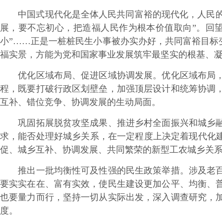
中国式现代化是全体人民共同富裕的现代化，人民的呼
展，要不忘初心，把造福人民作为根本价值取向”。回望
小”……正是一桩桩民生小事被办实办好，共同富裕目标
福实景，方能为党和国家事业发展筑牢最坚实的根基、
优化区域布局、促进区域协调发展。优化区域布局，既
程，既要打破行政区划壁垒，加强顶层设计和统筹协调
互补、错位竞争、协调发展的生动局面。
巩固拓展脱贫攻坚成果、推进乡村全面振兴和城乡融合
求，能否处理好城乡关系，在一定程度上决定着现代化建
促、城乡互补、协调发展、共同繁荣的新型工农城乡关
推出一批均衡性可及性强的民生政策举措。涉及老百姓
要实实在在、富有实效，使民生建设更加公平、均衡、
也要量力而行，坚持一切从实际出发，深入调查研究，
度。