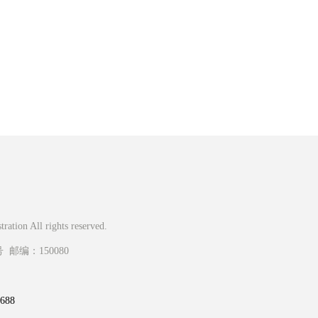
ation All rights reserved.
邮编：150080
88