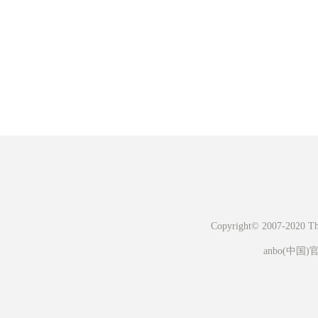
Copyright© 2007-2020 The 
anbo(中国)