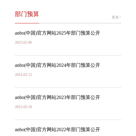
部门预算
更多+
anbo(中国)官方网站2025年部门预算公开
2025-02-06
anbo(中国)官方网站2024年部门预算公开
2024-02-12
anbo(中国)官方网站2023年部门预算公开
2023-02-18
anbo(中国)官方网站2022年部门预算公开