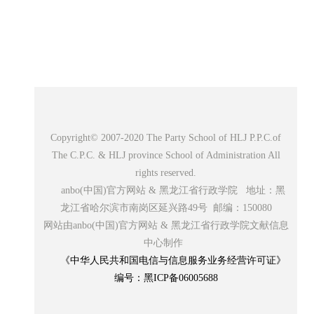
Copyright© 2007-2020 The Party School of HLJ P.P.C.of
The C.P.C. & HLJ province School of Administration All
rights reserved.
anbo(中国)官方网站 & 黑龙江省行政学院 地址：黑
龙江省哈尔滨市南岗区延兴路49号 邮编：150080
网站由anbo(中国)官方网站 & 黑龙江省行政学院文献信息
中心制作
《中华人民共和国电信与信息服务业务经营许可证》
编号：黑ICP备06005688