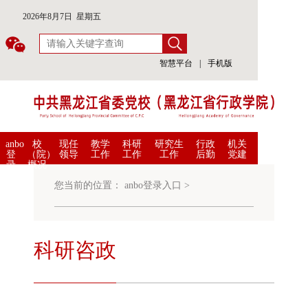
2026年8月7日 星期五
智慧平台
|
手机版
anbo
校
现任
教学
科研
研究生
行政
机关
登
（院）
领导
工作
工作
工作
后勤
党建
录
概况
入
口
您当前的位置：
anbo登录入口
>
科研咨政