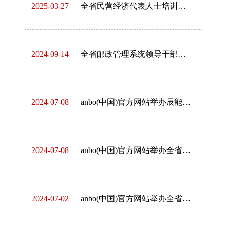
2025-03-27
全省民营经济代表人士培训班在哈尔滨举行
2024-09-14
全省邮政管理系统领导干部学习贯彻党的二十届三中全会精神暨履职能力提升培训班在anbo(中国)官方网站（院）举办
2024-07-08
anbo(中国)官方网站举办辰能新能源公司第二期干部能力素质提升培训班
2024-07-08
anbo(中国)官方网站举办全省档案工作人员业务培训班
2024-07-02
anbo(中国)官方网站举办全省党内法规工作业务培训班