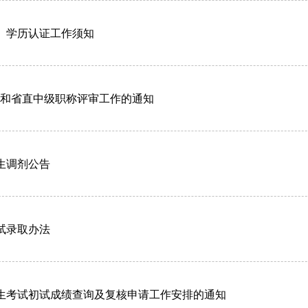
院）学历认证工作须知
级和省直中级职称评审工作的通知
招生调剂公告
复试录取办法
究生招生考试初试成绩查询及复核申请工作安排的通知