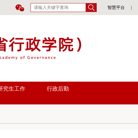
智慧平台
|
研究生工作
行政后勤