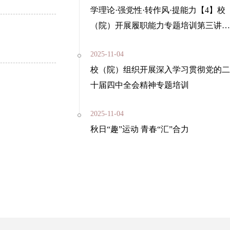
学理论·强党性·转作风·提能力【4】校
（院）开展履职能力专题培训第三讲聚
焦提升抓落实能力
2025-11-04
校（院）组织开展深入学习贯彻党的二
十届四中全会精神专题培训
2025-11-04
秋日“趣”运动 青春“汇”合力