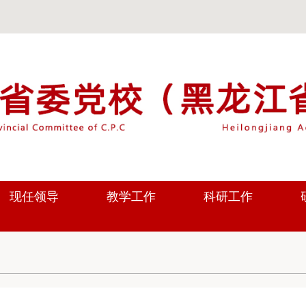
现任领导
教学工作
科研工作