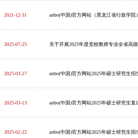
2021-12-31
anbo(中国)官方网站（黑龙江省行政学
2025-07-25
关于开展2025年度党校教师专业全省高
2025-03-27
anbo(中国)官方网站2025年硕士研究生
2025-03-13
anbo(中国)官方网站2025年硕士研究生
2025-02-22
anbo(中国)官方网站2025年硕士研