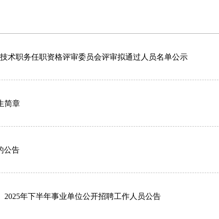
专业技术职务任职资格评审委员会评审拟通过人员名单公示
招生简章
【专题】学习贯彻习近平总书记视
习近平：关于《
察黑龙江期间重要讲话重要指示精
国民经济和社会
神
规划的建议》的
的公告
院）2025年下半年事业单位公开招聘工作人员公告