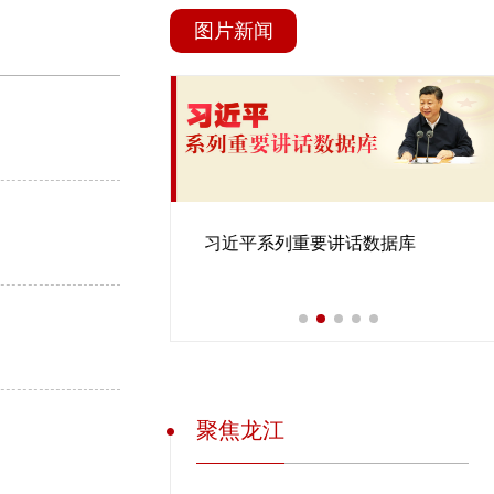
图片新闻
中共中央关于制定
习近平系列重要讲话数据库
发展第十五个五年
说明
聚焦龙江