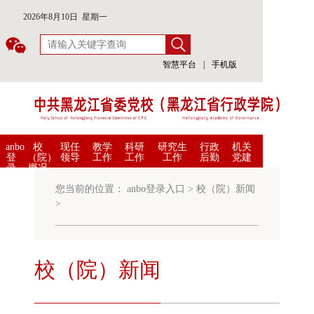
2026年8月10日 星期一
智慧平台
|
手机版
anbo
校
现任
教学
科研
研究生
行政
机关
登
（院）
领导
工作
工作
工作
后勤
党建
录
概况
入
口
您当前的位置：
anbo登录入口
>
校（院）新闻
>
校（院）新闻