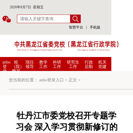
2026年8月7日 星期五
智慧平台
|
手机版
anbo
校
现任
教学
科研
研究生
行政
机关
登
（院）
领导
工作
工作
工作
后勤
党建
录
概况
入
口
您当前的位置：
anbo登录入口
>
正文
>
牡丹江市委党校召开专题学
习会 深入学习贯彻新修订的