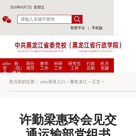
2026年8月7日 星期五
智慧平台
|
手机版
anbo
校
现任
教学
科研
研究生
行政
机关
登
（院）
领导
工作
工作
工作
后勤
党建
录
概况
入
口
您当前的位置：
anbo登录入口
>
聚焦龙江
>
正文
>
许勤梁惠玲会见交
通运输部党组书