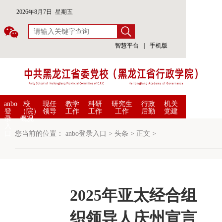
2026年8月7日 星期五
智慧平台
|
手机版
anbo
校
现任
教学
科研
研究生
行政
机关
登
（院）
领导
工作
工作
工作
后勤
党建
录
概况
入
口
您当前的位置：
anbo登录入口
>
头条
>
正文
>
2025年亚太经合组
织领导人庆州宣言