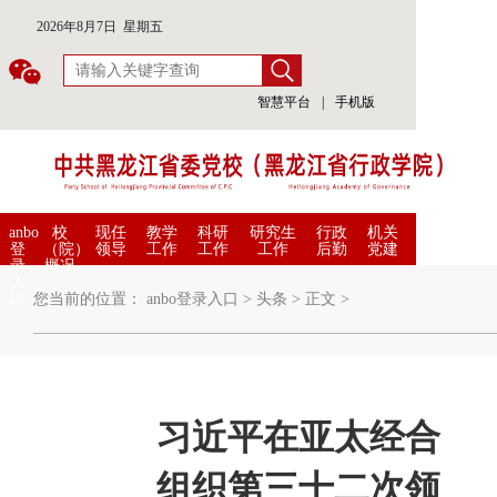
2026年8月7日 星期五
智慧平台
|
手机版
anbo
校
现任
教学
科研
研究生
行政
机关
登
（院）
领导
工作
工作
工作
后勤
党建
录
概况
入
口
您当前的位置：
anbo登录入口
>
头条
>
正文
>
习近平在亚太经合
组织第三十二次领